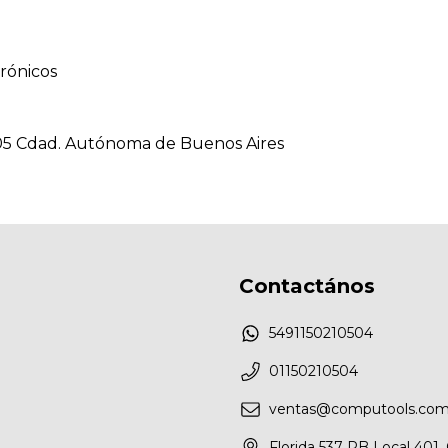
rónicos
005 Cdad. Autónoma de Buenos Aires
Contactános
5491150210504
01150210504
ventas@computools.com
Florida 537 PB Local 40