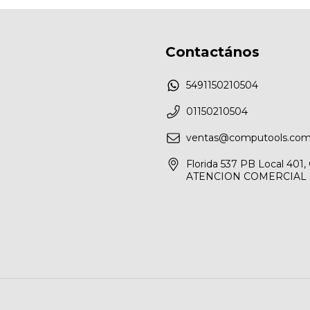
Contactános
5491150210504
01150210504
ventas@computools.com
Florida 537 PB Local 40
ATENCION COMERCIAL - 