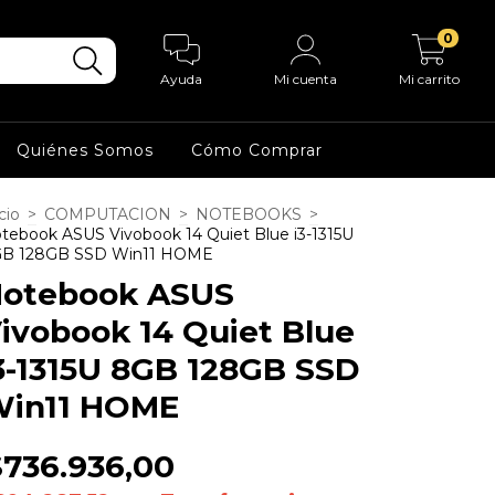
0
Ayuda
Mi cuenta
Mi carrito
Quiénes Somos
Cómo Comprar
cio
>
COMPUTACION
>
NOTEBOOKS
>
tebook ASUS Vivobook 14 Quiet Blue i3-1315U
B 128GB SSD Win11 HOME
otebook ASUS
ivobook 14 Quiet Blue
3-1315U 8GB 128GB SSD
in11 HOME
$736.936,00