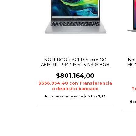
NOTEBOOK ACER Aspire GO
Not
A615-31P-3947 15.6" i3 N305 8GB
MGN
128GB SSD Win 11 SILVER
$801.164,00
$656.954,48
con
Transferencia
o depósito bancario
T
6
cuotas sin interés de
$133.527,33
6
c