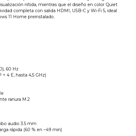
sualización nítida, mientras que el diseño en color Quiet
tividad completa con salida HDMI, USB-C y Wi-Fi 5, ideal
ows 11 Home preinstalado.
HD), 60 Hz
P + 4 E, hasta 4,5 GHz)
Ie
nte ranura M.2
ombo audio 3.5 mm
carga rápida (60 % en ~49 min)