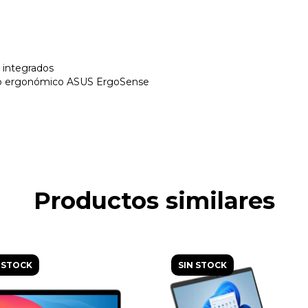
o integrados
lado ergonómico ASUS ErgoSense
Productos similares
 STOCK
SIN STOCK