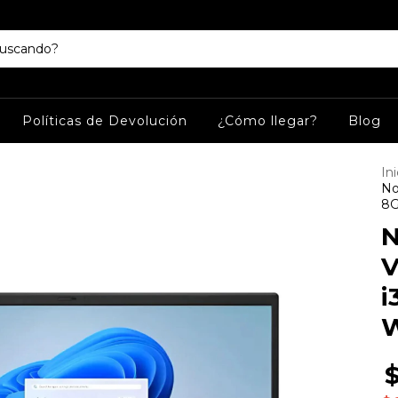
Políticas de Devolución
¿Cómo llegar?
Blog
Ini
No
8G
N
V
i
W