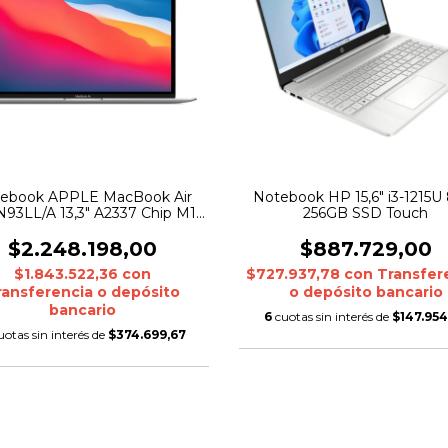
ebook APPLE MacBook Air
Notebook HP 15,6" i3-1215U
93LL/A 13,3" A2337 Chip M1
256GB SSD Touch
8GB 256GB SSD Silver
$2.248.198,00
$887.729,00
$1.843.522,36
con
$727.937,78
con
Transfer
ransferencia o depósito
o depósito bancario
bancario
6
cuotas sin interés de
$147.954
uotas sin interés de
$374.699,67