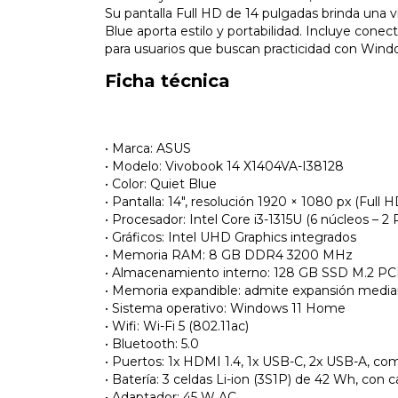
Su pantalla Full HD de 14 pulgadas brinda una vi
Blue aporta estilo y portabilidad. Incluye conec
para usuarios que buscan practicidad con Wind
Ficha técnica
• Marca: ASUS
• Modelo: Vivobook 14 X1404VA-I38128
• Color: Quiet Blue
• Pantalla: 14", resolución 1920 × 1080 px (Full 
• Procesador: Intel Core i3-1315U (6 núcleos – 2 
• Gráficos: Intel UHD Graphics integrados
• Memoria RAM: 8 GB DDR4 3200 MHz
• Almacenamiento interno: 128 GB SSD M.2 PC
• Memoria expandible: admite expansión media
• Sistema operativo: Windows 11 Home
• Wifi: Wi-Fi 5 (802.11ac)
• Bluetooth: 5.0
• Puertos: 1x HDMI 1.4, 1x USB-C, 2x USB-A, c
• Batería: 3 celdas Li-ion (3S1P) de 42 Wh, con 
• Adaptador: 45 W AC