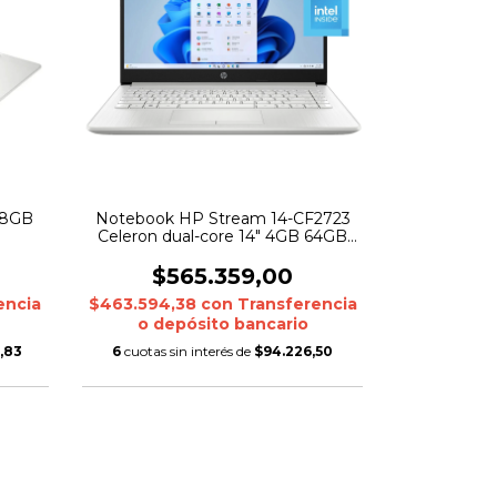
 8GB
Notebook HP Stream 14-CF2723
Celeron dual-core 14" 4GB 64GB
WIN 11 Home Silver
$565.359,00
encia
$463.594,38
con
Transferencia
o depósito bancario
,83
6
cuotas sin interés de
$94.226,50