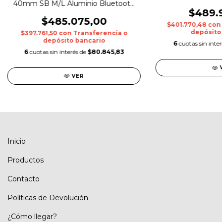
Sil
40mm SB M/L Aluminio Bluetooth
Midnight
$489.
$485.075,00
$401.770,48
con
depósito
$397.761,50
con
Transferencia o
depósito bancario
6
cuotas sin inte
6
cuotas sin interés de
$80.845,83
VER
Inicio
Productos
Contacto
Políticas de Devolución
¿Cómo llegar?