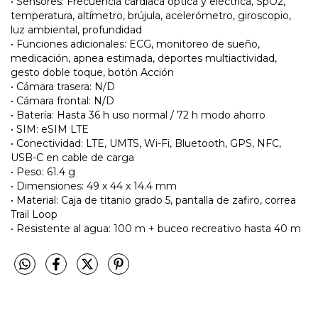
• Sensores: Frecuencia cardíaca óptica y eléctrica, SpO2,
temperatura, altímetro, brújula, acelerómetro, giroscopio,
luz ambiental, profundidad
• Funciones adicionales: ECG, monitoreo de sueño,
medicación, apnea estimada, deportes multiactividad,
gesto doble toque, botón Acción
• Cámara trasera: N/D
• Cámara frontal: N/D
• Batería: Hasta 36 h uso normal / 72 h modo ahorro
• SIM: eSIM LTE
• Conectividad: LTE, UMTS, Wi-Fi, Bluetooth, GPS, NFC,
USB-C en cable de carga
• Peso: 61.4 g
• Dimensiones: 49 x 44 x 14.4 mm
• Material: Caja de titanio grado 5, pantalla de zafiro, correa
Trail Loop
• Resistente al agua: 100 m + buceo recreativo hasta 40 m