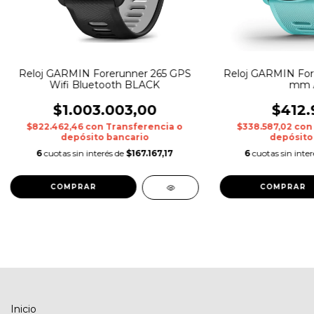
Reloj GARMIN Forerunner 265 GPS
Reloj GARMIN For
Wifi Bluetooth BLACK
mm 
$1.003.003,00
$412.
$822.462,46
con
Transferencia o
$338.587,02
con
depósito bancario
depósito
6
cuotas sin interés de
$167.167,17
6
cuotas sin inte
Inicio