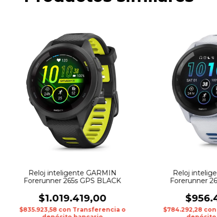
Reloj inteligente GARMIN
Reloj inteli
Forerunner 265s GPS BLACK
Forerunner 2
$1.019.419,00
$956.
$835.923,58
con
Transferencia o
$784.292,28
con
depósito bancario
depósito