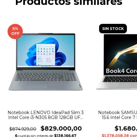
Productos similares
5
%
SIN STOCK
OFF
Notebook LENOVO IdeaPad Slim 3
Notebook SAMSUN
Intel Core i3-N305 8GB 128GB UFS
15.6 Intel Core 
15.6 FHD W11
RAM Silve
$829.000,00
$1.680
$874.929,00
6
cuotas sin interés de
$138.166,67
$1.378.058,38
co